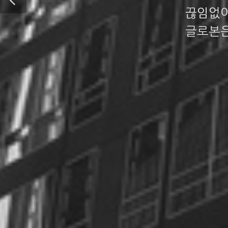
끊임없이
글로본은